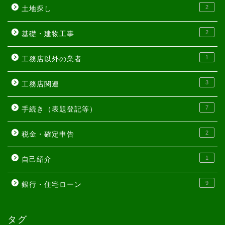
2
土地探し
2
基礎・建物工事
1
工務店以外の業者
3
工務店関連
7
手続き（表題登記等）
2
税金・確定申告
1
自己紹介
9
銀行・住宅ローン
タグ