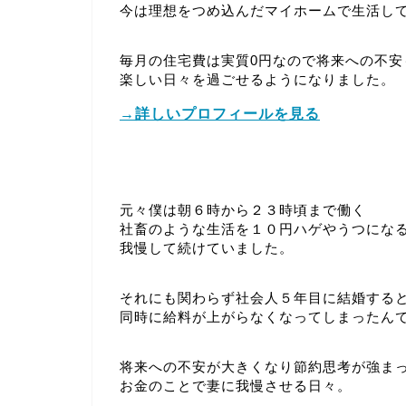
今は理想をつめ込んだマイホームで生活し
毎月の住宅費は実質0円なので将来への不安
楽しい日々を過ごせるようになりました。
→詳しいプロフィールを見る
元々僕は朝６時から２３時頃まで働く
社畜のような生活を１０円ハゲやうつにな
我慢して続けていました。
それにも関わらず社会人５年目に結婚する
同時に給料が上がらなくなってしまったん
将来への不安が大きくなり節約思考が強ま
お金のことで妻に我慢させる日々。