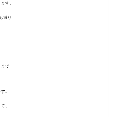
てます。
も減り
るまで
と
です。
って、