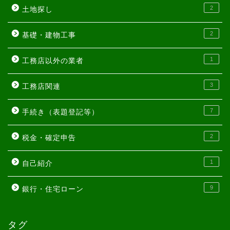
2
土地探し
2
基礎・建物工事
1
工務店以外の業者
3
工務店関連
7
手続き（表題登記等）
2
税金・確定申告
1
自己紹介
9
銀行・住宅ローン
タグ