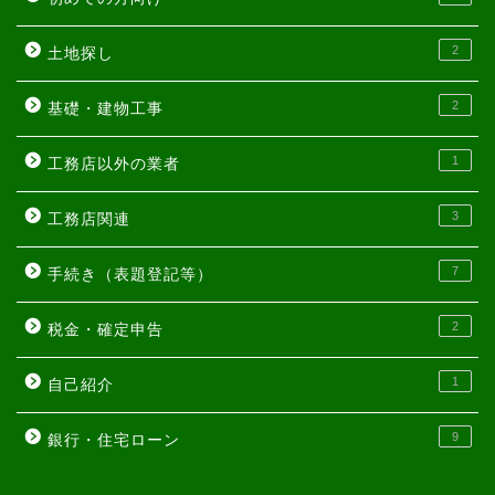
2
土地探し
2
基礎・建物工事
1
工務店以外の業者
3
工務店関連
7
手続き（表題登記等）
2
税金・確定申告
1
自己紹介
9
銀行・住宅ローン