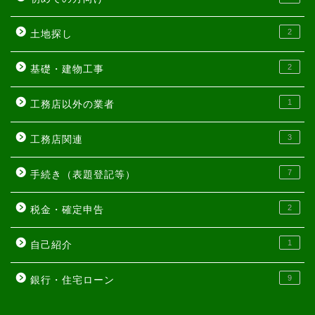
2
土地探し
2
基礎・建物工事
1
工務店以外の業者
3
工務店関連
7
手続き（表題登記等）
2
税金・確定申告
1
自己紹介
9
銀行・住宅ローン