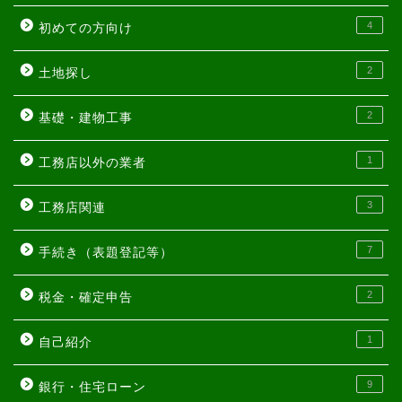
4
初めての方向け
2
土地探し
2
基礎・建物工事
1
工務店以外の業者
3
工務店関連
7
手続き（表題登記等）
2
税金・確定申告
1
自己紹介
9
銀行・住宅ローン