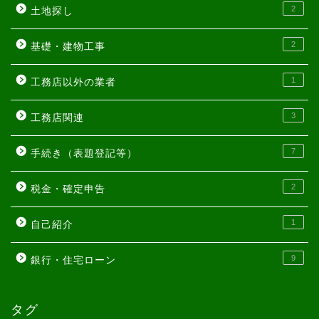
2
土地探し
2
基礎・建物工事
1
工務店以外の業者
3
工務店関連
7
手続き（表題登記等）
2
税金・確定申告
1
自己紹介
9
銀行・住宅ローン
タグ