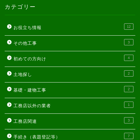
カテゴリー
12
お役立ち情報
3
その他工事
4
初めての方向け
2
土地探し
2
基礎・建物工事
1
工務店以外の業者
3
工務店関連
7
手続き（表題登記等）