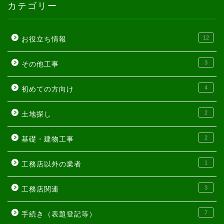
カテゴリー
12
お役立ち情報
3
その他工事
4
初めての方向け
2
土地探し
2
基礎・建物工事
1
工務店以外の業者
3
工務店関連
7
手続き（表題登記等）