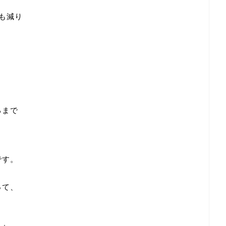
も減り
るまで
と
です。
って、
？』