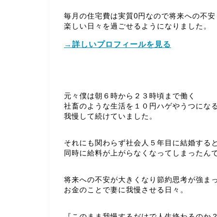
毎月の住宅費は実質0円なので将来への不安
楽しい日々を過ごせるようになりました。
→詳しいプロフィールを見る
元々僕は朝６時から２３時頃まで働く
社畜のような生活を１０円ハゲやうつにな
我慢して続けていました。
それにも関わらず社会人５年目に結婚する
同時に給料が上がらなくなってしまったん
将来への不安が大きくなり節約思考が強ま
お金のことで妻に我慢させる日々。
『このまま我慢するだけで人生終わるのか