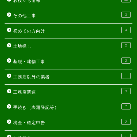
お役立ち情報
3
その他工事
4
初めての方向け
2
土地探し
2
基礎・建物工事
1
工務店以外の業者
3
工務店関連
7
手続き（表題登記等）
2
税金・確定申告
1