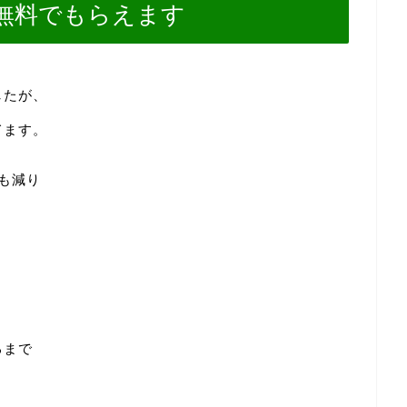
無料でもらえます
したが、
てます。
も減り
るまで