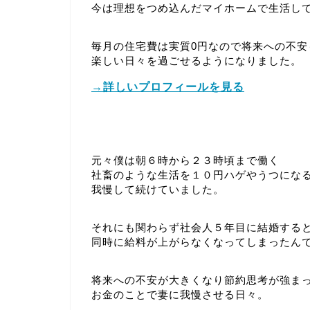
今は理想をつめ込んだマイホームで生活し
毎月の住宅費は実質0円なので将来への不安
楽しい日々を過ごせるようになりました。
→詳しいプロフィールを見る
元々僕は朝６時から２３時頃まで働く
社畜のような生活を１０円ハゲやうつにな
我慢して続けていました。
それにも関わらず社会人５年目に結婚する
同時に給料が上がらなくなってしまったん
将来への不安が大きくなり節約思考が強ま
お金のことで妻に我慢させる日々。