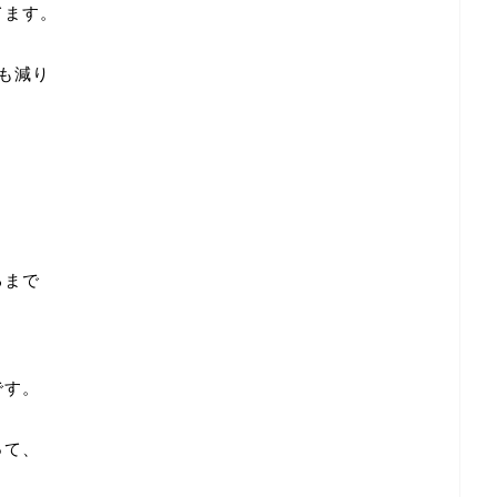
てます。
も減り
るまで
と
です。
って、