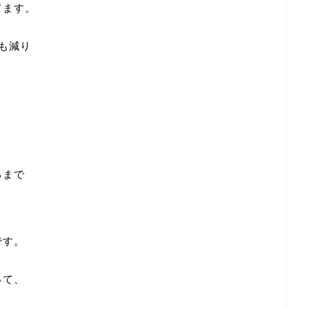
てます。
も減り
るまで
と
です。
って、