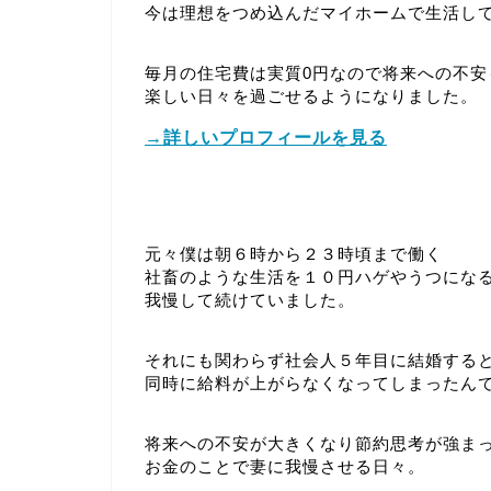
今は理想をつめ込んだマイホームで生活し
毎月の住宅費は実質0円なので将来への不安
楽しい日々を過ごせるようになりました。
→詳しいプロフィールを見る
元々僕は朝６時から２３時頃まで働く
社畜のような生活を１０円ハゲやうつにな
我慢して続けていました。
それにも関わらず社会人５年目に結婚する
同時に給料が上がらなくなってしまったん
将来への不安が大きくなり節約思考が強ま
お金のことで妻に我慢させる日々。