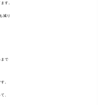
てます。
も減り
るまで
と
です。
って、