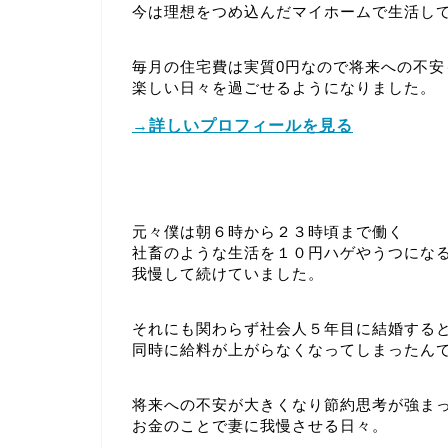
今は理想をつめ込んだマイホームで生活し
毎月の住宅費は実質0円なので将来への不安
楽しい日々を過ごせるようになりました。
→詳しいプロフィールを見る
元々僕は朝６時から２３時頃まで働く
社畜のような生活を１０円ハゲやうつにな
我慢して続けていました。
それにも関わらず社会人５年目に結婚する
同時に給料が上がらなくなってしまったん
将来への不安が大きくなり節約思考が強ま
お金のことで妻に我慢させる日々。