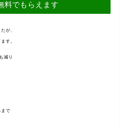
無料でもらえます
したが、
てます。
も減り
るまで