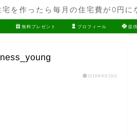
住宅を作ったら毎月の住宅費が0円に
ム
無料プレゼント
プロフィール
提
iness_young
2018年9月29日