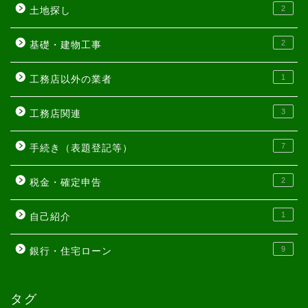
2
土地探し
2
基礎・建物工事
1
工務店以外の業者
3
工務店関連
7
手続き（表題登記等）
2
税金・確定申告
1
自己紹介
9
銀行・住宅ローン
タグ