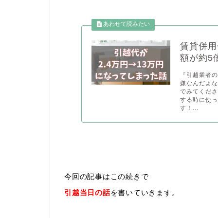
賃貸併用
額が約5
『引越業者
嫌なんだよな
でみてくださ
する時に使
す！...
今回の記事はこの続きで
引越当日の話
を書いていきます。