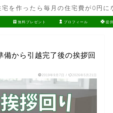
住宅を作ったら毎月の住宅費が0円に
ム
無料プレゼント
プロフィール
提
準備から引越完了後の挨拶回
2019年9月7日
/
2026年5月21日